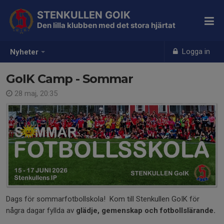
STENKULLEN GOIK
Den lilla klubben med det stora hjärtat
Logga in
Nyheter
GoIK Camp - Sommar
28 maj, 20:35
Dags för sommarfotbollskola! Kom till Stenkullen GoIK för
några dagar fyllda av
glädje, gemenskap och fotbollslärande.