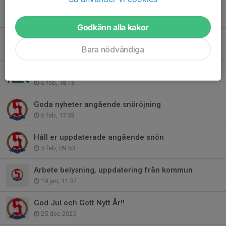
Lerumsloppet 25 April 2026
30 mar, 19:52
Godkänn alla kakor
Medlems- och träningsavgifter för 2026
Bara nödvändiga
23 feb, 11:57
Fotografering av alla lag till våren 27-28/4-26
6 feb, 18:13
Goda nyheter angående snöröjning
6 feb, 17:33
Håll er uppdaterade angående snön
5 feb, 09:50
Arbete belysning, uppdatering från kommun
19 jan, 11:37
God Jul och Gott Nytt År!!
25 dec 2025