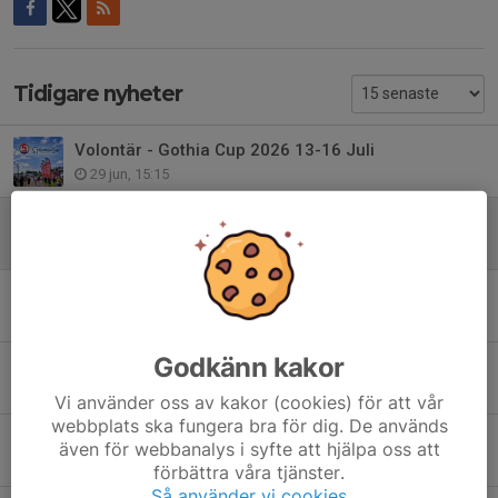
Tidigare nyheter
Volontär - Gothia Cup 2026 13-16 Juli
29 jun, 15:15
GoIK Camp - Sommar
28 maj, 20:35
Schema Fotografering 27 & 28/4
27 apr, 10:09
Godkänn kakor
Fotbollsleken 2026 födda 2021
23 apr, 15:46
Vi använder oss av kakor (cookies) för att vår
webbplats ska fungera bra för dig. De används
Actic Vattenpalatset bjuder på gratis
även för webbanalys i syfte att hjälpa oss att
30 mar, 19:56
förbättra våra tjänster.
Så använder vi cookies