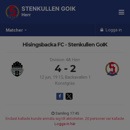
STENKULLEN GOIK
Herr
Logga in
Matcher
Hisingsbacka FC - Stenkullen GoIK
Division 4A Herr
4 - 2
12 jun, 19:15, Backavallen 1
Konstgräs
Samling 17:45
Endast kallade kunde anmäla sig till aktiviteten. 20 personer var kallade.
Logga in här