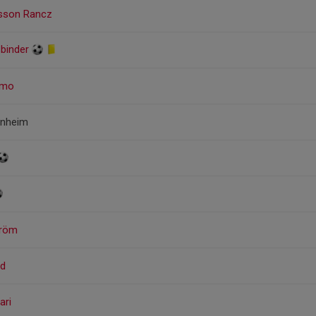
rsson Rancz
sbinder
rmo
enheim
tröm
nd
ari