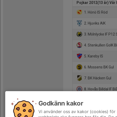
Pojkar 2012(13 år) Vår 
1. Hönö IS Röd
2. Hjuviks AIK
3. Mölnlycke IF P12 
4. Stenkullen GoIK B
5. Kareby IS
6. Mossens BK Gul
7. BK Häcken Gul
8. Hovås Billdal IF Bl
9. IFK Hindås
Godkänn kakor
10. Lerums IS Lila 2
Vi använder oss av kakor (cookies) för 