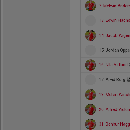
7. Melwin Ande
13. Edwin Flach
14. Jacob Wige
15. Jordan Opp
16. Nils Vidlund
17. Arvid Borg
18. Melvin Wins
20. Alfred Vidlu
31. Benhur Nagg