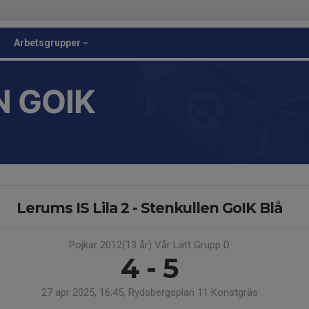
Arbetsgrupper
 GOIK
Lerums IS Lila 2 - Stenkullen GoIK Blå
Pojkar 2012(13 år) Vår Lätt Grupp D
4 - 5
27 apr 2025, 16:45, Rydsbergsplan 11 Konstgräs