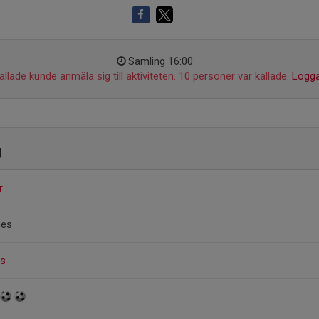
Samling 16:00
llade kunde anmäla sig till aktiviteten. 10 personer var kallade.
Logga
g
r
nes
us