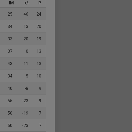
IM
+/-
P
25
46
24
34
13
20
33
20
19
37
0
13
43
-11
13
34
5
10
40
-8
9
55
-23
9
50
-19
7
50
-23
7