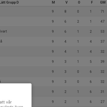
Lätt Grupp D
M
V
O
F
GM
9
8
0
1
71
9
6
2
1
47
Svart
9
6
1
2
53
lå
9
4
1
4
37
9
4
1
4
32
9
3
1
5
39
9
3
0
6
32
å
9
3
0
6
32
9
2
1
6
31
att vår
9
2
1
6
27