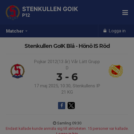
STENKULLEN GOIK
P12
Logga in
Matcher
Stenkullen GoIK Blå - Hönö IS Röd
Pojkar 2012(13 år) Vår Lätt Grupp
D
3 - 6
17 maj 2025, 10:30, Stenkullens IP
21 KG
Samling 09:30
Endast kallade kunde anmäla sig till aktiviteten. 15 personer var kallade.
Logga in här