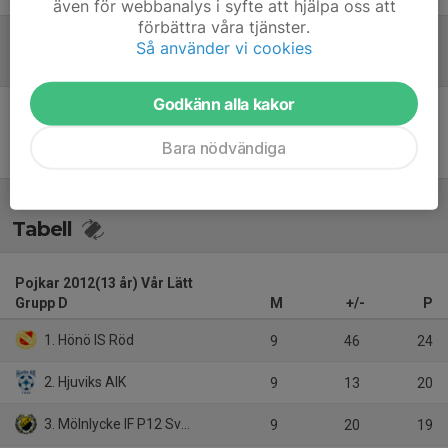
även för webbanalys i syfte att hjälpa oss att
förbättra våra tjänster.
Så använder vi cookies
Referat
Godkänn alla kakor
Inget referat skrivet
Bara nödvändiga
Tabell
Pojkar 2012(13 år) Vår Lätt
Grupp D
M
+/-
P
1. Hönö IS Röd
9
46
24
2. Hjuviks AIK
9
13
20
3. Mölnlycke IF P12 Svart
9
20
19