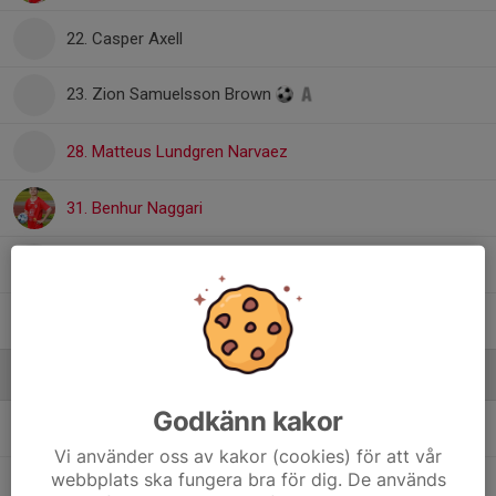
22. Casper Axell
23. Zion Samuelsson Brown
28. Matteus Lundgren Narvaez
31. Benhur Naggari
32. Hugo Hermansson
33. Casper Kehlet
Ledare
Godkänn kakor
Marcus Dahlin
Huvudtränare, Kontaktperson
Vi använder oss av kakor (cookies) för att vår
webbplats ska fungera bra för dig. De används
Martin Appell
Ledare