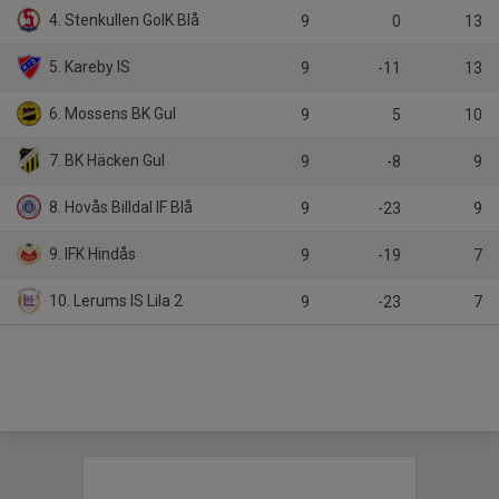
4. Stenkullen GoIK Blå
9
0
13
5. Kareby IS
9
-11
13
6. Mossens BK Gul
9
5
10
7. BK Häcken Gul
9
-8
9
8. Hovås Billdal IF Blå
9
-23
9
9. IFK Hindås
9
-19
7
10. Lerums IS Lila 2
9
-23
7