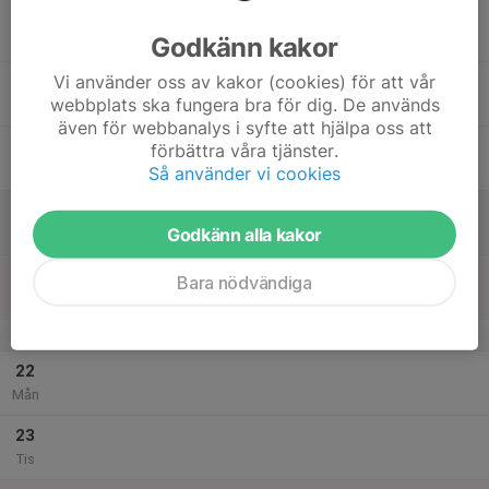
17
17:30
Avslutning
19:30
Godkänn kakor
Ons
Klubbhuset
Vi använder oss av kakor (cookies) för att vår
18
17:30
Fotbollsträning
webbplats ska fungera bra för dig. De används
19:00
Tor
Konstgräset Stenkullen
även för webbanalys i syfte att hjälpa oss att
19
förbättra våra tjänster.
Fre
Så använder vi cookies
20
Godkänn alla kakor
Lör
21
Bara nödvändiga
Sön
v.52
22
Mån
23
Tis