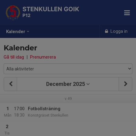
STENKULLEN GOIK
P12
Logga in
Kalender
Kalender
Gå till idag
|
Prenumerera
December 2025
v.49
1
17:00
Fotbollsträning
18:30
Mån
Konstgräset Stenkullen
2
Tis