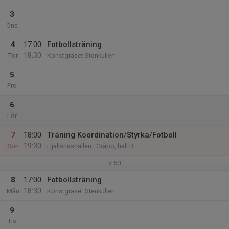
3
Ons
4
17:00
Fotbollsträning
18:30
Tor
Konstgräset Stenkullen
5
Fre
6
Lör
7
18:00
Träning Koordination/Styrka/Fotboll
19:30
Sön
Hjällsnäshallen i Gråbo, hall B
v.50
8
17:00
Fotbollsträning
18:30
Mån
Konstgräset Stenkullen
9
Tis