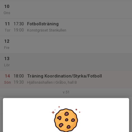
10
Ons
11
17:30
Fotbollsträning
19:00
Tor
Konstgräset Stenkullen
12
Fre
13
Lör
14
18:00
Träning Koordination/Styrka/Fotboll
19:30
Sön
Hjällsnäshallen i Gråbo, hall B
v.51
15
17:00
Fotbollsträning
18:30
Mån
Konstgräset Stenkullen
16
Tis