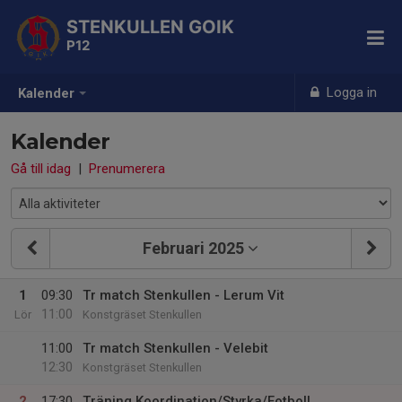
STENKULLEN GOIK
P12
Logga in
Kalender
Kalender
Gå till idag
|
Prenumerera
Februari 2025
1
09:30
Tr match Stenkullen - Lerum Vit
11:00
Lör
Konstgräset Stenkullen
11:00
Tr match Stenkullen - Velebit
12:30
Konstgräset Stenkullen
2
17:30
Träning Koordination/Styrka/Fotboll