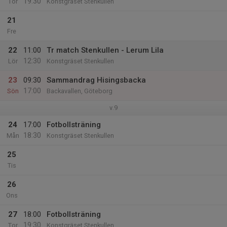
19:30
Tor
Konstgräset Stenkullen
21
Fre
22
11:00
Tr match Stenkullen - Lerum Lila
12:30
Lör
Konstgräset Stenkullen
23
09:30
Sammandrag Hisingsbacka
17:00
Sön
Backavallen, Göteborg
v.9
24
17:00
Fotbollsträning
18:30
Mån
Konstgräset Stenkullen
25
Tis
26
Ons
27
18:00
Fotbollsträning
19:30
Tor
Konstgräset Stenkullen