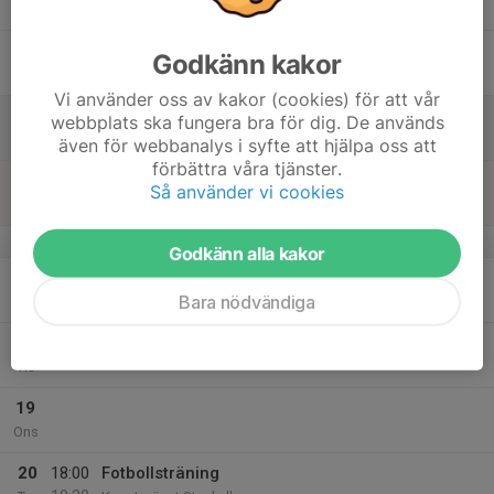
19:30
Konstgräset Stenkullen
14
Godkänn kakor
Fre
Vi använder oss av kakor (cookies) för att vår
15
webbplats ska fungera bra för dig. De används
Lör
även för webbanalys i syfte att hjälpa oss att
förbättra våra tjänster.
16
17:30
Träning Koordination/Styrka/Fotboll
Så använder vi cookies
19:00
Sön
Hjällsnäshallen i Gråbo, hall B
v.8
Godkänn alla kakor
17
17:00
Fotbollsträning
Bara nödvändiga
18:30
Mån
Konstgräset Stenkullen
18
Tis
19
Ons
20
18:00
Fotbollsträning