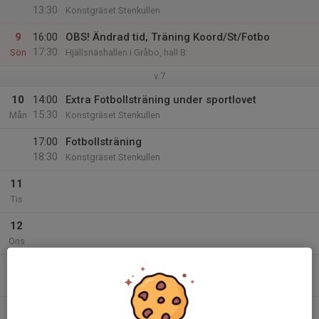
13:30
Konstgräset Stenkullen
9
16:00
OBS! Ändrad tid, Träning Koord/St/Fotbo
17:30
Sön
Hjällsnäshallen i Gråbo, hall B
v.7
10
14:00
Extra Fotbollsträning under sportlovet
15:30
Mån
Konstgräset Stenkullen
17:00
Fotbollsträning
18:30
Konstgräset Stenkullen
11
Tis
12
Ons
13
15:00
Extra Fotbollsträning under sportlovet
16:30
Tor
Konstgräset Stenkullen
18:00
Fotbollsträning