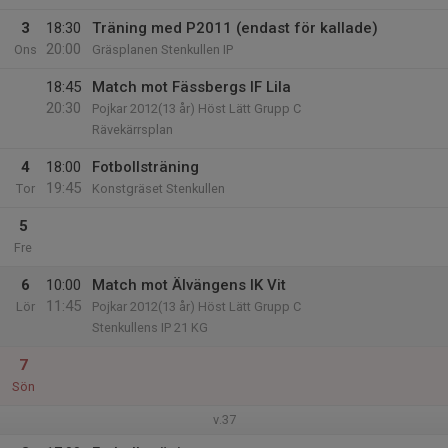
3
18:30
Träning med P2011 (endast för kallade)
20:00
Ons
Gräsplanen Stenkullen IP
18:45
Match mot Fässbergs IF Lila
20:30
Pojkar 2012(13 år) Höst Lätt Grupp C
Rävekärrsplan
4
18:00
Fotbollsträning
19:45
Tor
Konstgräset Stenkullen
5
Fre
6
10:00
Match mot Älvängens IK Vit
11:45
Lör
Pojkar 2012(13 år) Höst Lätt Grupp C
Stenkullens IP 21 KG
7
Sön
v.37