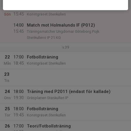
21
14:00
Stenkullen GoIK - Holmalund
15:45
Sön
Konstgräset Stenkullen
14:00
Match mot Holmalunds IF (P012)
15:45
Träningsmatcher Ungdomar Göteborg Pojk
Stenkullens IP 21 KG
v.39
22
17:00
Fotbollsträning
18:45
Mån
Konstgräset Stenkullen
23
Tis
24
18:00
Träning med P2011 (endast för kallade)
19:30
Ons
Gräsplanen Stenkullen IP
25
18:00
Fotbollsträning
19:45
Tor
Konstgräset Stenkullen
26
17:00
Teori/Fotbollsträning