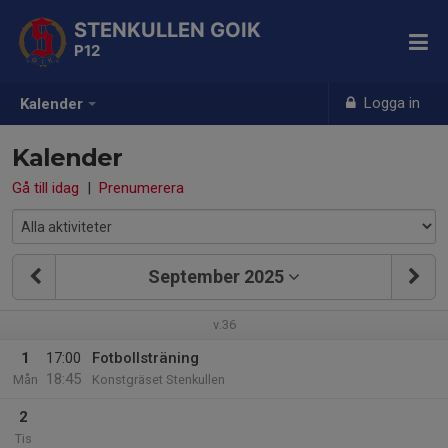
STENKULLEN GOIK
P12
Logga in
Kalender
Kalender
Gå till idag
|
Prenumerera
September 2025
v.36
1
17:00
Fotbollsträning
18:45
Mån
Konstgräset Stenkullen
2
Tis