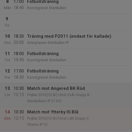
8
17:00
Fotbollsträning
18:45
Mån
Konstgräset Stenkullen
9
Tis
10
18:30
Träning med P2011 (endast för kallade)
20:00
Ons
Gräsplanen Stenkullen IP
11
18:00
Fotbollsträning
19:45
Tor
Konstgräset Stenkullen
12
17:00
Fotbollsträning
18:30
Fre
Konstgräset Stenkullen
13
10:30
Match mot Angered BK Röd
12:15
Lör
Pojkar 2012(13 år) Höst Svår Grupp B
Stenkullens IP 21 KG
14
10:30
Match mot Ytterby IS Blå
12:15
Sön
Pojkar 2012(13 år) Höst Lätt Grupp C
Ytterns IP 31