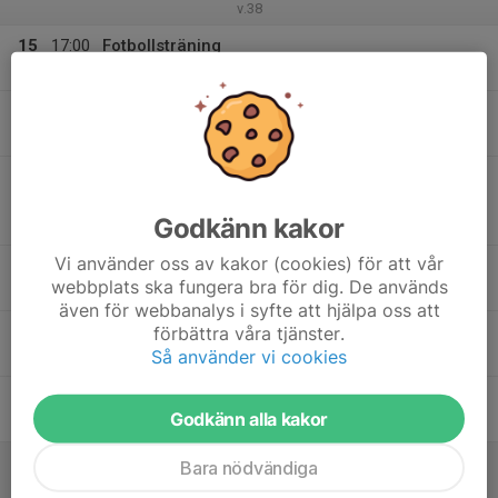
v.38
15
17:00
Fotbollsträning
18:45
Mån
Konstgräset Stenkullen
16
Tis
17
18:30
Match mot Öjersjö IF Blå
20:15
Ons
Pojkar 2012(13 år) Höst Lätt Grupp C
Godkänn kakor
Öjersjö IP 11 Konstgräs
Vi använder oss av kakor (cookies) för att vår
18:30
Träning med P2011 (endast för kallade)
webbplats ska fungera bra för dig. De används
20:00
Gräsplanen Stenkullen IP
även för webbanalys i syfte att hjälpa oss att
18
18:00
Fotbollsträning
förbättra våra tjänster.
19:45
Så använder vi cookies
Tor
Konstgräset Stenkullen
19
17:00
Fotbollsträning
Godkänn alla kakor
18:30
Fre
Konstgräset Stenkullen
20
Bara nödvändiga
Lör