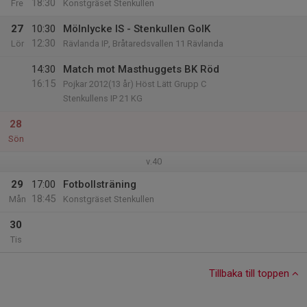
18:30
Fre
Konstgräset Stenkullen
27
10:30
Mölnlycke IS - Stenkullen GoIK
12:30
Lör
Rävlanda IP, Bråtaredsvallen 11 Rävlanda
14:30
Match mot Masthuggets BK Röd
16:15
Pojkar 2012(13 år) Höst Lätt Grupp C
Stenkullens IP 21 KG
28
Sön
v.40
29
17:00
Fotbollsträning
18:45
Mån
Konstgräset Stenkullen
30
Tis
Tillbaka till toppen