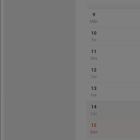
9
Mån
10
Tis
11
Ons
12
Tor
13
Fre
14
Lör
15
Sön