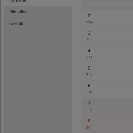
Kalender
Bildgalleri
2
Mån
Kontakt
3
Tis
4
Ons
5
Tor
6
Fre
7
Lör
8
Sön