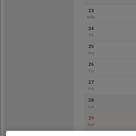
23
Mån
24
Tis
25
Ons
26
Tor
27
Fre
28
Lör
29
Sön