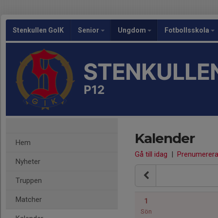
Stenkullen GoIK
Senior
Ungdom
Fotbollsskola
STENKULLEN
P12
Kalender
Hem
Gå till idag
|
Prenumerer
Nyheter
Truppen
Matcher
1
Sön