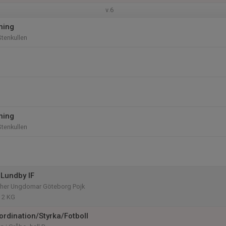
v.6
ning
tenkullen
ning
tenkullen
Lundby IF
her Ungdomar Göteborg Pojk
P 2 KG
ordination/Styrka/Fotboll