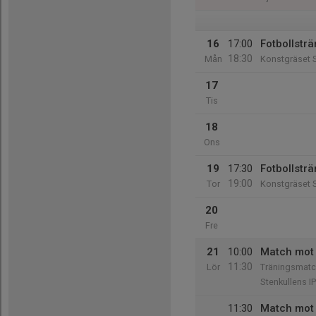
16
17:00
Fotbollsträ
18:30
Mån
Konstgräset S
17
Tis
18
Ons
19
17:30
Fotbollsträ
19:00
Tor
Konstgräset S
20
Fre
21
10:00
Match mot 
11:30
Lör
Träningsmatc
Stenkullens I
11:30
Match mot 