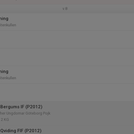
v.8
ning
tenkullen
ning
tenkullen
Bergums IF (P2012)
her Ungdomar Göteborg Pojk
P 2 KG
Qviding FIF (P2012)