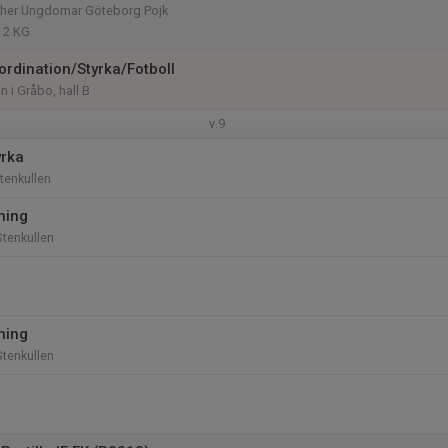
her Ungdomar Göteborg Pojk
P 2 KG
ordination/Styrka/Fotboll
n i Gråbo, hall B
v.9
yrka
tenkullen
ning
tenkullen
ning
tenkullen