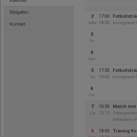
Kalender
Bildgalleri
2
17:00
Fotbollsträ
18:30
Mån
Konstgräset S
Kontakt
3
Tis
4
Ons
5
17:30
Fotbollsträ
19:00
Tor
Konstgräset S
6
Fre
7
10:30
Match mot 
12:15
Lör
Träningsmatc
Stenkullens I
8
18:00
Träning Ko