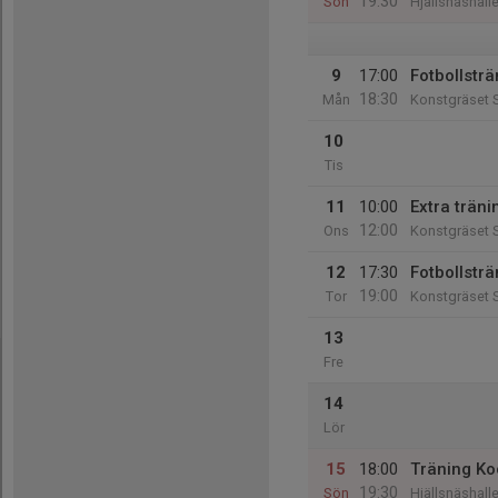
19:30
Sön
Hjällsnäshalle
9
17:00
Fotbollsträ
18:30
Mån
Konstgräset S
10
Tis
11
10:00
Extra trän
12:00
Ons
Konstgräset S
12
17:30
Fotbollsträ
19:00
Tor
Konstgräset S
13
Fre
14
Lör
15
18:00
Träning Ko
19:30
Sön
Hjällsnäshalle