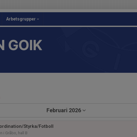
Arbetsgrupper
 GOIK
a
Februari 2026
ordination/Styrka/Fotboll
n i Gråbo, hall B