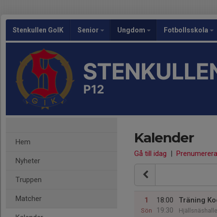
Stenkullen GoIK
Senior
Ungdom
Fotbollsskola
STENKULLEN
P12
Kalender
Hem
Gå till idag
|
Prenumerer
Nyheter
Truppen
Matcher
1
18:00
Träning Ko
19:30
Sön
Hjällsnäshalle