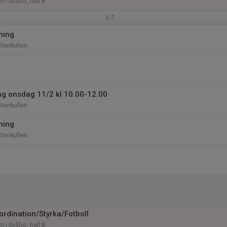
n i Gråbo, hall B
v.7
ning
tenkullen
ing onsdag 11/2 kl 10.00-12.00
tenkullen
ning
tenkullen
ordination/Styrka/Fotboll
n i Gråbo, hall B