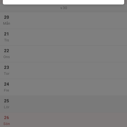
v.30
20
Mån
21
Tis
22
Ons
23
Tor
24
Fre
25
Lör
26
Sön