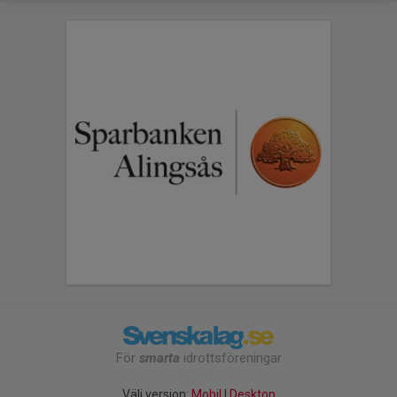
För
smarta
idrottsföreningar
Välj version:
Mobil
|
Desktop