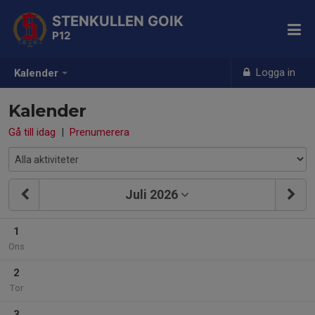
STENKULLEN GOIK
P12
Logga in
Kalender
Kalender
Gå till idag
|
Prenumerera
Juli 2026
1
Ons
2
Tor
3