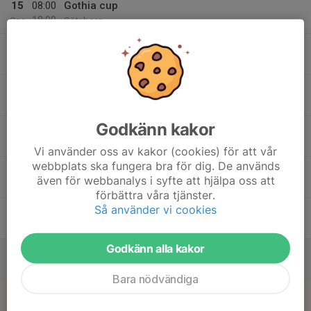
15
08:00
Gothia cup
18:00
Ons
Göteborg
09:00
Stenkullen GoIK - ProGen FC
10:00
Kviberg 24
16
08:00
Åtvidaberg FF - Stenkullen GoIK
09:00
Tor
Kviberg 22
Godkänn kakor
08:00
Gothia cup
18:00
Göteborg
Vi använder oss av kakor (cookies) för att vår
webbplats ska fungera bra för dig. De används
14:30
SK Freidig 2 - Stenkullen GoIK
även för webbanalys i syfte att hjälpa oss att
15:30
Bergsjövallen 3
förbättra våra tjänster.
Så använder vi cookies
17
08:00
Gothia cup
18:00
Fre
Göteborg
Godkänn alla kakor
18
08:00
Gothia cup
18:00
Lör
Göteborg
Bara nödvändiga
19
Sön