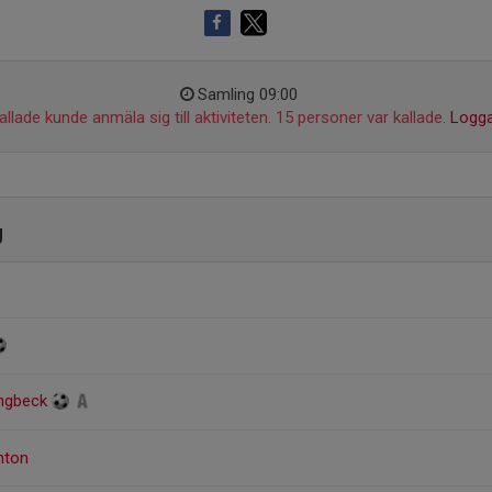
Samling 09:00
llade kunde anmäla sig till aktiviteten. 15 personer var kallade.
Logga
g
ungbeck
nton