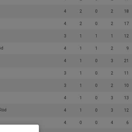
4
2
0
2
18
4
2
0
2
17
3
1
1
1
12
öd
4
1
1
2
9
4
1
0
3
21
t
3
1
0
2
11
3
1
0
2
10
4
1
0
3
13
 Röd
4
1
0
3
12
4
0
0
4
6