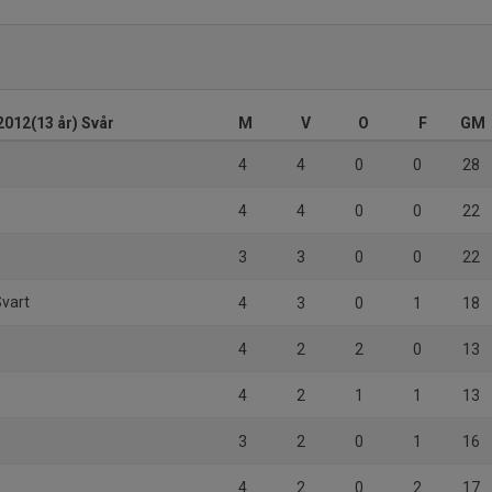
2012(13 år) Svår
M
V
O
F
GM
4
4
0
0
28
4
4
0
0
22
3
3
0
0
22
Svart
4
3
0
1
18
d
4
2
2
0
13
4
2
1
1
13
3
2
0
1
16
4
2
0
2
17