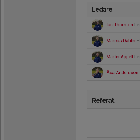
Ledare
Ian Thornton
Le
Marcus Dahlin
H
Martin Appell
Le
Åsa Andersson
Referat