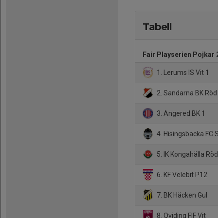
Tabell
Fair Playserien Pojkar 
1. Lerums IS Vit 1
2. Sandarna BK Röd
3. Angered BK 1
4. Hisingsbacka FC 
5. IK Kongahälla Rö
6. KF Velebit P12
7. BK Häcken Gul
8. Qviding FIF Vit