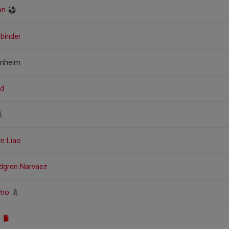
son
sbinder
enheim
nd
in Liao
ndgren Narvaez
rmo
l