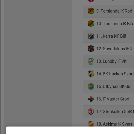
9. Torslanda IK Röd
10. Torslanda IK Blå
11. Kärra KIF Blå
12. Sävedalens IF R
13. Lundby IF Vit
14. BK Häcken Svar
15. Utbynäs SK Gul
16. IF Väster Grön
17. Stenkullen GoIK
18. Askims IK Svart