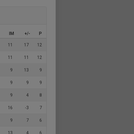
IM
+/-
P
11
17
12
11
11
12
9
13
9
9
9
9
9
4
8
16
-3
7
9
7
6
13
4
6