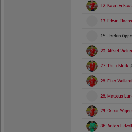
12. Kevin Eriks
13. Edwin Flach
15. Jordan Opp
20. Alfred Vidlu
27. Theo Mörk
28. Elias Wallent
28. Matteus Lu
29. Oscar Wige
35. Anton Lidval