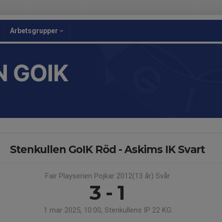
Arbetsgrupper
 GOIK
Stenkullen GoIK Röd - Askims IK Svart
Fair Playserien Pojkar 2012(13 år) Svår
3 - 1
1 mar 2025, 10:00, Stenkullens IP 22 KG