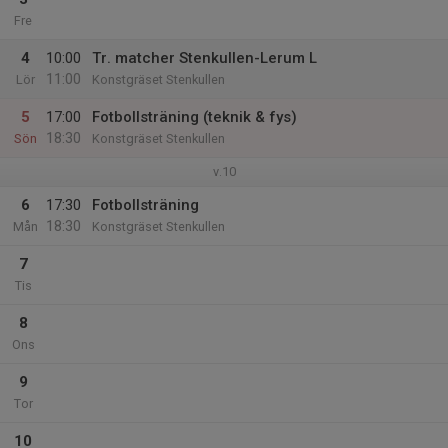
Fre
4
10:00
Tr. matcher Stenkullen-Lerum L
11:00
Lör
Konstgräset Stenkullen
5
17:00
Fotbollsträning (teknik & fys)
18:30
Sön
Konstgräset Stenkullen
v.10
6
17:30
Fotbollsträning
18:30
Mån
Konstgräset Stenkullen
7
Tis
8
Ons
9
Tor
10