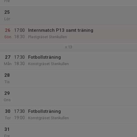
Fre
25
Lör
26
17:00
Internmatch P13 samt träning
18:30
Sön
Plastgräset Stenkullen
v.13
27
17:30
Fotbollsträning
18:30
Mån
Konstgräset Stenkullen
28
Tis
29
Ons
30
17:30
Fotbollsträning
19:00
Tor
Konstgräset Stenkullen
31
Fre