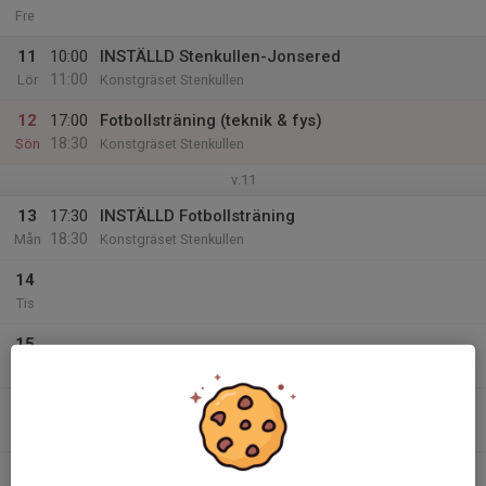
Fre
11
10:00
INSTÄLLD Stenkullen-Jonsered
11:00
Lör
Konstgräset Stenkullen
12
17:00
Fotbollsträning (teknik & fys)
18:30
Sön
Konstgräset Stenkullen
v.11
13
17:30
INSTÄLLD Fotbollsträning
18:30
Mån
Konstgräset Stenkullen
14
Tis
15
Ons
16
17:30
Fotbollsträning
19:00
Tor
Konstgräset Stenkullen
17