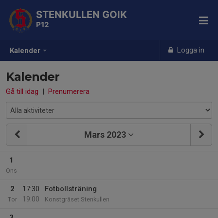
STENKULLEN GOIK
P12
Logga in
Kalender
Kalender
Gå till idag
|
Prenumerera
Mars 2023
1
Ons
2
17:30
Fotbollsträning
19:00
Tor
Konstgräset Stenkullen
3