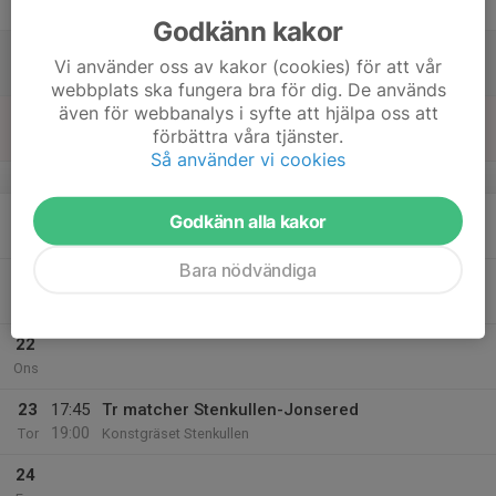
Fre
Godkänn kakor
18
10:00
Tr. matcher Stenkullen-Lerum V
Vi använder oss av kakor (cookies) för att vår
11:00
Lör
Konstgräset Stenkullen
webbplats ska fungera bra för dig. De används
även för webbanalys i syfte att hjälpa oss att
19
15:00
Fotbollsträning (teknik & fys)
förbättra våra tjänster.
16:30
Sön
Hjällsnäshallen i Gråbo
Så använder vi cookies
v.12
20
17:30
Fotbollsträning
Godkänn alla kakor
18:30
Mån
Konstgräset Stenkullen
Bara nödvändiga
21
Tis
22
Ons
23
17:45
Tr matcher Stenkullen-Jonsered
19:00
Tor
Konstgräset Stenkullen
24