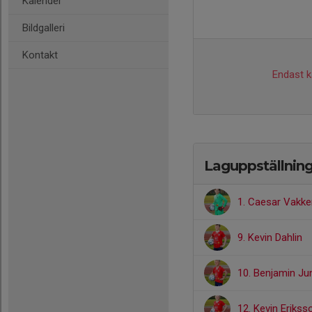
Kalender
Bildgalleri
Kontakt
Endast ka
Laguppställnin
1. Caesar Vakke
9. Kevin Dahlin
10. Benjamin J
12. Kevin Erikss