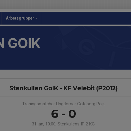
Arbetsgrupper
 GOIK
Stenkullen GoIK - KF Velebit (P2012)
Träningsmatcher Ungdomar Göteborg Pojk
6 - 0
31 jan, 10:00, Stenkullens IP 2 KG