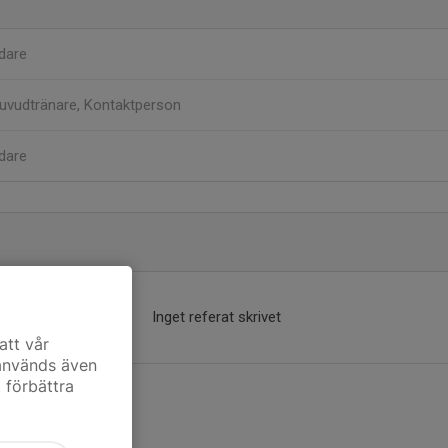
dare
uvudtränare, Kontaktperson
dare
Inget referat skrivet
att vår
 används även
t förbättra