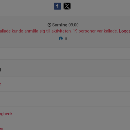
Samling 09:00
llade kunde anmäla sig till aktiviteten. 19 personer var kallade.
Logga
S
g
r
ungbeck
on