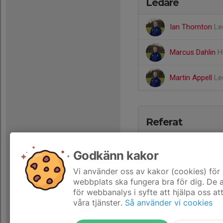
Ledare
Ian Thornton
Le
Marcus Dahlin
H
Martin Appell
Le
Referat
Godkänn kakor
Vi använder oss av kakor (cookies) för 
webbplats ska fungera bra för dig. De
för webbanalys i syfte att hjälpa oss at
våra tjänster.
Så använder vi cookies