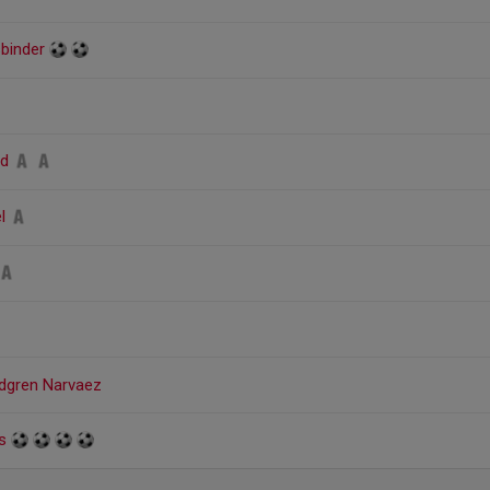
sbinder
nd
el
ndgren Narvaez
es