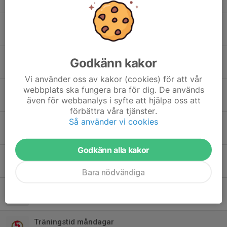
24 sep 2024
Träningar fram till sommaruppehållet samt uppstart efter semestern
24 jun 2024
Besök av f.d landslagstränaren Erik Hamrén 13/5
Godkänn kakor
8 maj 2024
Vi använder oss av kakor (cookies) för att vår
webbplats ska fungera bra för dig. De används
Träningstid torsdag 2/5, kl 17:15!
även för webbanalys i syfte att hjälpa oss att
30 apr 2024
förbättra våra tjänster.
Så använder vi cookies
Träningstid torsdag 25/4
22 apr 2024
Godkänn alla kakor
Ingen träning i morgon söndag 21/4
20 apr 2024
Bara nödvändiga
Ingen träning måndag 1/4 annandag påsk
28 mar 2024
Träningstid måndagar