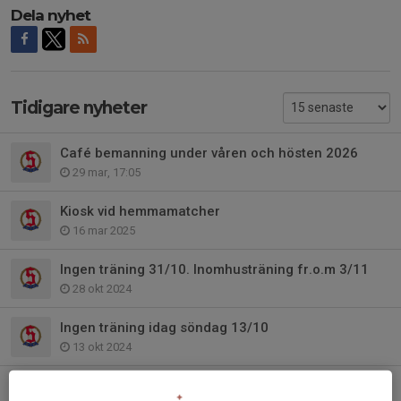
Dela nyhet
Tidigare nyheter
Café bemanning under våren och hösten 2026
29 mar, 17:05
Kiosk vid hemmamatcher
16 mar 2025
Ingen träning 31/10. Inomhusträning fr.o.m 3/11
28 okt 2024
Ingen träning idag söndag 13/10
13 okt 2024
Träning torsdag 26/9 tidigareläggs till kl 18:00