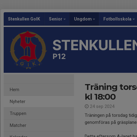
Stenkullen GoIK
Senior
Ungdom
Fotbollsskola
STENKULLEN
P12
Träning tors
Hem
kl 18:00
Nyheter
24 sep 2024
Truppen
Träningen på torsdag tidi
genomföras på gräsplane
Matcher
Detta eftersom A-laget 