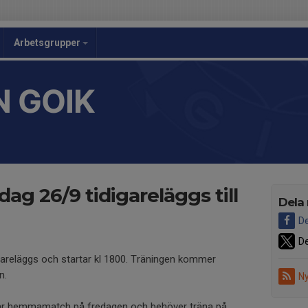
Arbetsgrupper
 GOIK
dag 26/9 tidigareläggs till
Dela
De
De
gareläggs och startar kl 1800. Träningen kommer
n.
Ny
har hemmamatch på fredagen och behöver träna på