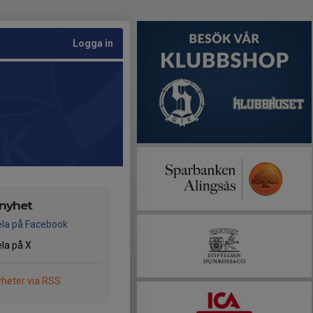
Logga in
 nyhet
la på Facebook
la på X
heter via RSS