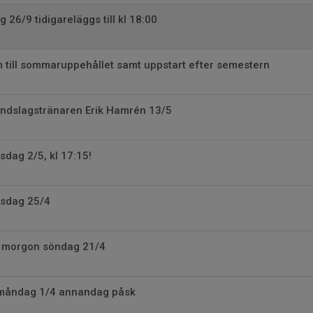
 26/9 tidigareläggs till kl 18:00
 till sommaruppehållet samt uppstart efter semestern
andslagstränaren Erik Hamrén 13/5
sdag 2/5, kl 17:15!
rsdag 25/4
 i morgon söndag 21/4
 måndag 1/4 annandag påsk