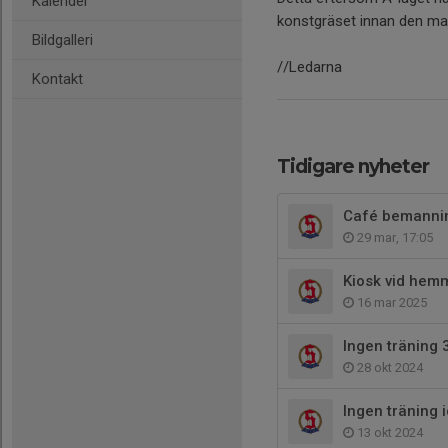
Kalender
konstgräset innan den matc
Bildgalleri
//Ledarna
Kontakt
Tidigare nyheter
Café bemannin
29 mar, 17:05
Kiosk vid he
16 mar 2025
Ingen träning 
28 okt 2024
Ingen träning
13 okt 2024