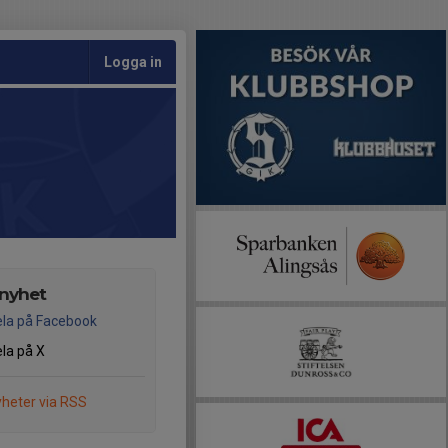
Logga in
 nyhet
la på Facebook
la på X
heter via RSS