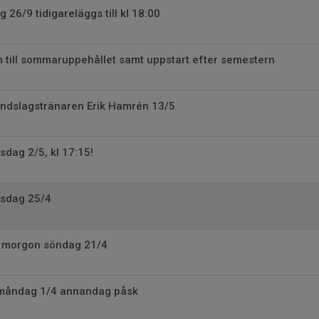
 26/9 tidigareläggs till kl 18:00
 till sommaruppehållet samt uppstart efter semestern
andslagstränaren Erik Hamrén 13/5
sdag 2/5, kl 17:15!
rsdag 25/4
 i morgon söndag 21/4
 måndag 1/4 annandag påsk