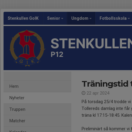
Stenkullen GoIK
Senior
Ungdom
Fotbollsskola
STENKULLEN
P12
Träningstid 
Hem
22 apr 2024
Nyheter
På torsdag 25/4 trodde vi 
Tollereds damlag inte får 
Truppen
träna kl 17:15-18:45. Kale
Matcher
Preliminärt så kommer vi 