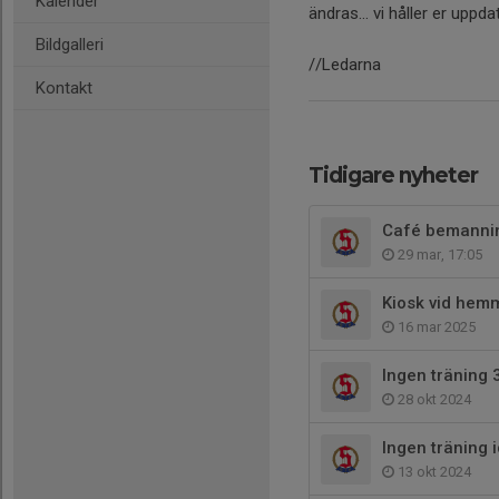
Kalender
ändras... vi håller er uppdat
Bildgalleri
//Ledarna
Kontakt
Tidigare nyheter
Café bemannin
29 mar, 17:05
Kiosk vid he
16 mar 2025
Ingen träning 
28 okt 2024
Ingen träning
13 okt 2024