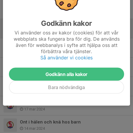
Besök av f.d landslagstränaren Erik Hamrén 13/5
8 maj 2024
Godkänn kakor
Träningstid torsdag 2/5, kl 17:15!
Vi använder oss av kakor (cookies) för att vår
30 apr 2024
webbplats ska fungera bra för dig. De används
även för webbanalys i syfte att hjälpa oss att
Träningstid torsdag 25/4
förbättra våra tjänster.
22 apr 2024
Så använder vi cookies
Ingen träning i morgon söndag 21/4
20 apr 2024
Godkänn alla kakor
Ingen träning måndag 1/4 annandag påsk
Bara nödvändiga
28 mar 2024
Träningstid måndagar
17 mar 2024
Ont i hälen och knä hos barn
14 mar 2024