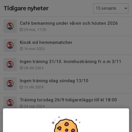
Tidigare nyheter
Café bemanning under våren och hösten 2026
29 mar, 17:05
Kiosk vid hemmamatcher
16 mar 2025
Ingen träning 31/10. Inomhusträning fr.o.m 3/11
28 okt 2024
Ingen träning idag söndag 13/10
13 okt 2024
Träning torsdag 26/9 tidigareläggs till kl 18:00
24 sep 2024
Träningar fram till sommaruppehållet samt uppstart efter semestern
24 jun 2024