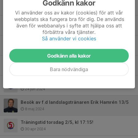
Godkänn kakor
Kiosk vid hemmamatcher
16 mar 2025
Vi använder oss av kakor (cookies) för att vår
webbplats ska fungera bra för dig. De används
Ingen träning 31/10. Inomhusträning fr.o.m 3/11
även för webbanalys i syfte att hjälpa oss att
28 okt 2024
förbättra våra tjänster.
Så använder vi cookies
Ingen träning idag söndag 13/10
13 okt 2024
Godkänn alla kakor
Träning torsdag 26/9 tidigareläggs till kl 18:00
Bara nödvändiga
24 sep 2024
Träningar fram till sommaruppehållet samt uppstart efter semestern
24 jun 2024
Besök av f.d landslagstränaren Erik Hamrén 13/5
8 maj 2024
Träningstid torsdag 2/5, kl 17:15!
30 apr 2024