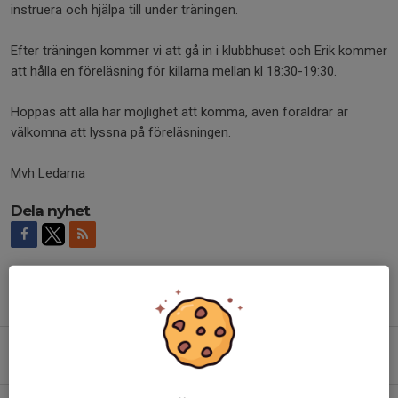
instruera och hjälpa till under träningen.
Efter träningen kommer vi att gå in i klubbhuset och Erik kommer
att hålla en föreläsning för killarna mellan kl 18:30-19:30.
Hoppas att alla har möjlighet att komma, även föräldrar är
välkomna att lyssna på föreläsningen.
Mvh Ledarna
Dela nyhet
Tidigare nyheter
Café bemanning under våren och hösten 2026
29 mar, 17:05