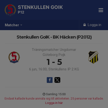
STENKULLEN GOIK
P12
Logga in
Matcher
Stenkullen GoIK - BK Häcken (P2012)
Träningsmatcher Ungdomar
Göteborg Pojk
1 - 5
6 jun, 16:00, Stenkullens IP 2 KG
Samling 15:00
Endast kallade kunde anmäla sig till aktiviteten. 25 personer var kallade.
Logga in här