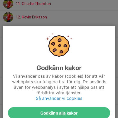
11. Charlie Thornton
12. Kevin Eriksson
13. Edwin Flachsbinder
16. Nils Vidlund
20. Alfred Vidlund
Godkänn kakor
22. Oliwer Gimpel
Vi använder oss av kakor (cookies) för att vår
webbplats ska fungera bra för dig. De används
27. Theo Mörk
även för webbanalys i syfte att hjälpa oss att
förbättra våra tjänster.
29. Oscar Wigermo
Så använder vi cookies
34. Simon Torres
Godkänn alla kakor