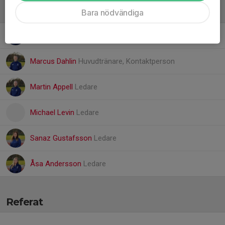
Bara nödvändiga
Ledare
Andreas Andersson
Ledare, Klädansvarig, webansvarig
Marcus Dahlin
Huvudtränare, Kontaktperson
Martin Appell
Ledare
Michael Levin
Ledare
Sanaz Gustafsson
Ledare
Åsa Andersson
Ledare
Referat